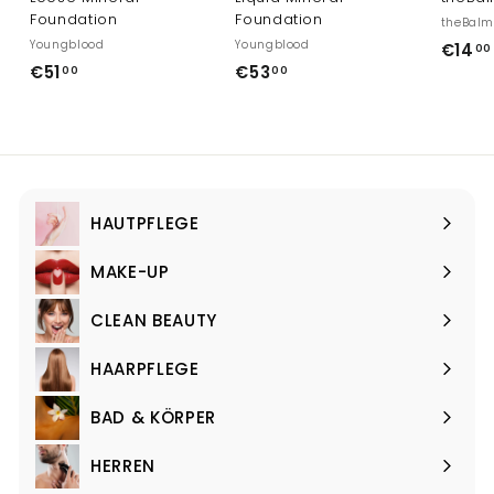
Foundation
Foundation
theBal
Youngblood
Youngblood
€14
00
€
€
€51
€53
00
00
5
5
1
3
,
,
0
0
0
0
HAUTPFLEGE
Menü
maximieren
MAKE-UP
Menü
maximieren
CLEAN BEAUTY
Menü
maximieren
HAARPFLEGE
Menü
maximieren
BAD & KÖRPER
Menü
maximieren
HERREN
Menü