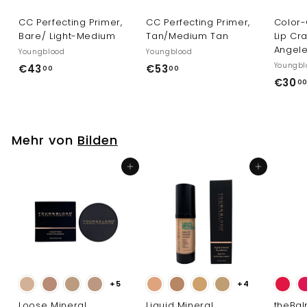
CC Perfecting Primer,
CC Perfecting Primer,
Color-
Bare/ Light-Medium
Tan/Medium Tan
Lip Cr
Angel
Youngblood
Youngblood
Youngbl
€
€
€43
€53
00
00
€30
4
5
0
3
3
,
,
0
0
Mehr von
Bilden
0
0
In den Einkaufswagen legen
In den Einkaufswagen legen
+5
+4
Loose Mineral
Liquid Mineral
theBal