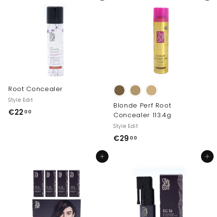
Root Concealer
Style Edit
Blonde Perf Root
€
€22
00
Concealer 113.4g
2
Style Edit
2
€
€29
00
,
2
0
In den Einkaufswagen legen
In den Einkaufswagen legen
9
0
,
0
0