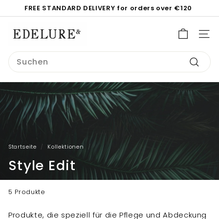
Direkt
FREE STANDARD DELIVERY for orders over €120
zum
Pause
Inhalt
E
Diashow
d
SEI
e
Search
l
Suche
u
r
e.
c
o
m
Startseite
/
Kollektionen
/
Style Edit
5 Produkte
Produkte, die speziell für die Pflege und Abdeckung