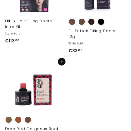
Fill Fx Hair Filling Fibers
Intro Kit
Fill Fx Hair Filling Fibers
Style Edit
13g
€
€113
00
Style Edit
1
€
€33
00
1
3
3
In den Einkaufswagen legen
3
,
,
0
0
0
0
Drop Red Gorgeous Root