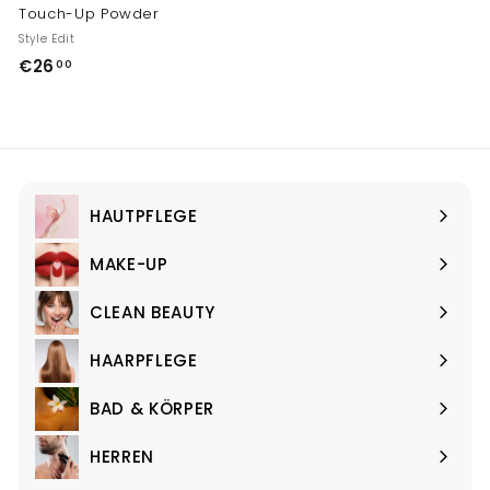
Touch-Up Powder
Style Edit
€
€26
00
2
6
,
0
0
HAUTPFLEGE
Menü
maximieren
MAKE-UP
Menü
maximieren
CLEAN BEAUTY
Menü
maximieren
HAARPFLEGE
Menü
maximieren
BAD & KÖRPER
Menü
maximieren
HERREN
Menü