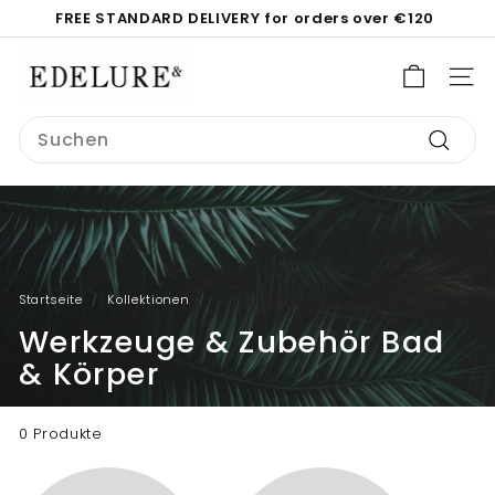
Direkt
FREE STANDARD DELIVERY for orders over €120
zum
Pause
Inhalt
E
Diashow
d
SEI
e
Search
l
Suche
u
r
e.
c
o
Startseite
/
Kollektionen
/
m
Werkzeuge & Zubehör Bad
& Körper
0 Produkte