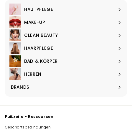
HAUTPFLEGE
Menü
maximieren
MAKE-UP
Menü
maximieren
CLEAN BEAUTY
Menü
maximieren
HAARPFLEGE
Menü
maximieren
BAD & KÖRPER
Menü
maximieren
HERREN
Menü
maximieren
BRANDS
Menü
maximieren
Fußzeile - Ressourcen
Geschäftsbedingungen