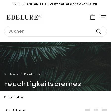
Direkt
FREE STANDARD DELIVERY for orders over €120
zum
Pause
Inhalt
E
Diashow
d
SEI
e
Search
l
Suche
u
r
e.
c
o
m
Startseite
/
Kollektionen
/
Feuchtigkeitscremes
8 Produkte
Filtern