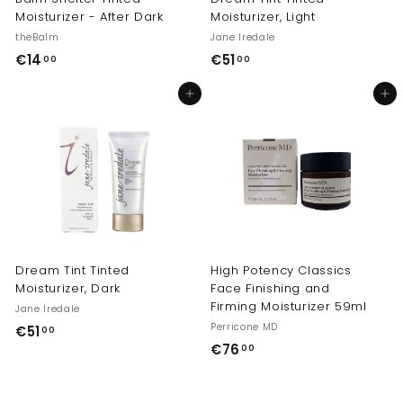
Moisturizer - After Dark
Moisturizer, Light
theBalm
Jane Iredale
€
€
€14
€51
00
00
1
5
In den Einkaufswagen legen
In den Einkaufswagen legen
4
1
,
,
0
0
0
0
Dream Tint Tinted
High Potency Classics
Moisturizer, Dark
Face Finishing and
Firming Moisturizer 59ml
Jane Iredale
Perricone MD
€
€51
00
€
€76
5
00
7
1
6
,