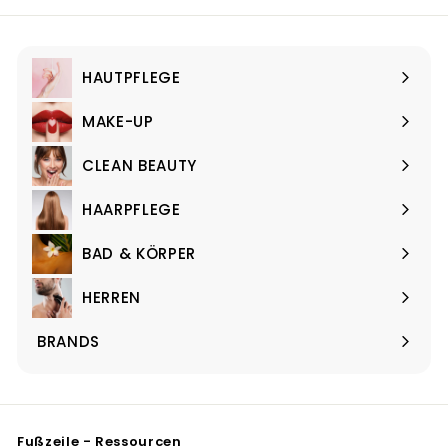
,
0
0
0
0
HAUTPFLEGE
Menü
maximieren
MAKE-UP
Menü
maximieren
CLEAN BEAUTY
Menü
maximieren
HAARPFLEGE
Menü
maximieren
BAD & KÖRPER
Menü
maximieren
HERREN
Menü
maximieren
BRANDS
Menü
maximieren
Fußzeile - Ressourcen