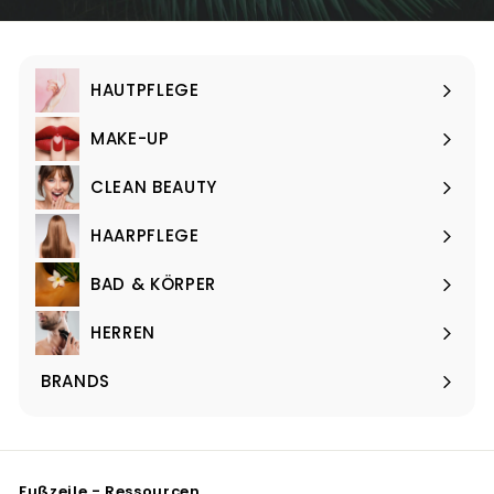
unsere
Mailingliste
an
HAUTPFLEGE
Menü
maximieren
MAKE-UP
Menü
maximieren
CLEAN BEAUTY
Menü
maximieren
HAARPFLEGE
Menü
maximieren
BAD & KÖRPER
Menü
maximieren
HERREN
Menü
maximieren
BRANDS
Menü
maximieren
Fußzeile - Ressourcen