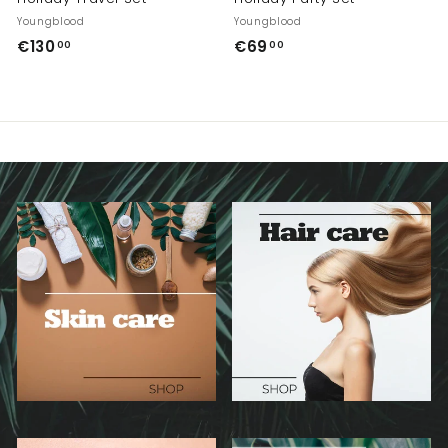
Youngblood
Youngblood
€
€
€130
€69
00
00
1
6
3
9
0
,
,
0
0
0
0