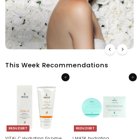
MAKEUP
This Week Recommendations
In den Einkaufswagen legen
In den Einkaufswagen legen
REDUZIERT
REDUZIERT
VITAL C Hydrating Enzyme
I MASK hydrating