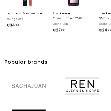
Lipgloss, Mesmerize
Thickening
Thick
Conditioner 250ml
250ml
Youngblood
Sachajuan
Sachaju
€
€34
00
€
€27
€24
3
00
0
2
4
7
,
,
0
0
0
0
Popular brands