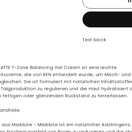
I
Text block
ATTE T-Zone Balancing Gel Cream ist eine leichte
itscreme, die von REN entwickelt wurde, um Misch- und 
leichen. Sie ist formuliert mit natürlichen Inhaltsstoffe
e Talgproduktion zu regulieren und die Haut hydratisiert z
 fettigen oder glänzenden Rückstand zu hinterlassen.
andteile:
 aus Maiblüte - Maiblüte ist ein natürlicher Adstringens
das Erscheinungsbild von Poren zu reduzieren und die 