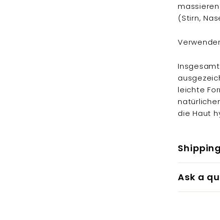
massieren 
(Stirn, Na
Verwenden
Insgesamt 
ausgezeich
leichte Fo
natürliche
die Haut h
Shippin
Ask a qu