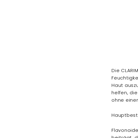
Die CLARIM
Feuchtigke
Haut auszug
helfen, di
ohne einen
Hauptbest
Flavonoide
beiträgt, 