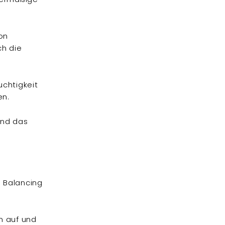
on
ch die
uchtigkeit
en.
 und das
e Balancing
n auf und