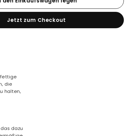
n den Einkaufswagen legen
Jetzt zum Checkout
fettige
n, die
u halten,
, das dazu
übermäßige