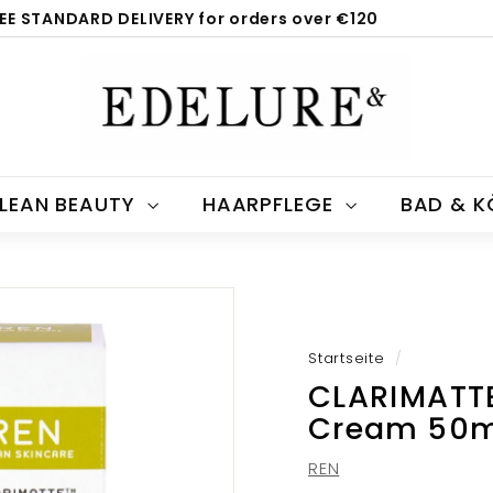
EE STANDARD DELIVERY for orders over €120
Pause
E
Diashow
d
e
l
u
LEAN BEAUTY
HAARPFLEGE
BAD & 
r
e.
c
o
m
Startseite
/
CLARIMATTE
Cream 50m
REN