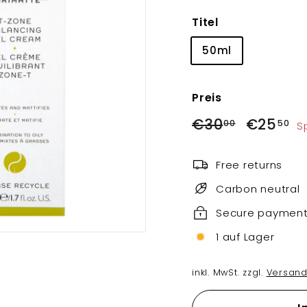
Titel
50ml
Preis
Normaler
Sonderprei
€30,00
€
€30
€25
00
50
S
Preis
Free returns
Carbon neutral
Secure paymen
1 auf Lager
inkl. MwSt. zzgl.
Versand