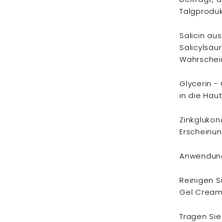
Talgprodukt
Salicin au
Salicylsäur
Wahrschein
Glycerin - 
in die Hau
Zinkglukon
Erscheinun
Anwendung
Reinigen S
Gel Cream
Tragen Sie