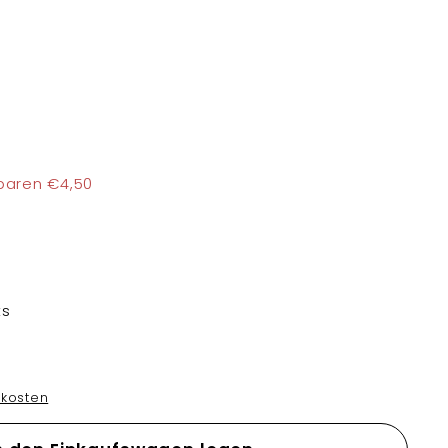
s
25,50
paren €4,50
ts
kosten