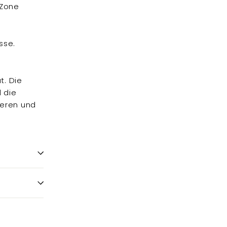
-Zone
sse.
t. Die
d die
ieren und