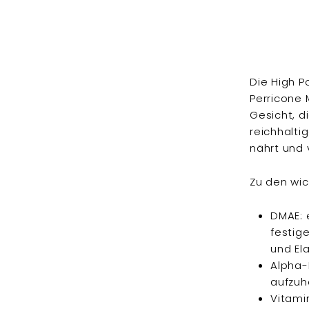
Die High P
Perricone 
Gesicht, d
reichhalti
nährt und 
Zu den wic
DMAE: e
festig
und Ela
Alpha-L
aufzuh
Vitami