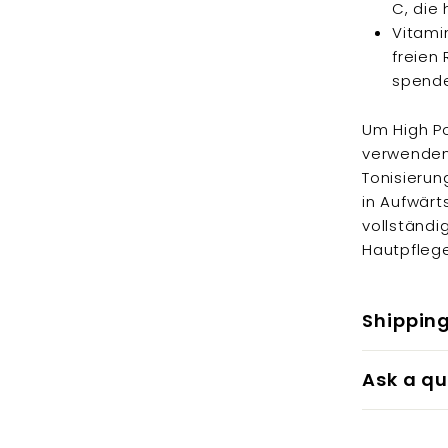
C, die 
Vitamin
freien
spende
Um High Po
verwenden
Tonisierun
in Aufwärt
vollständi
Hautpflege
Shippin
Ask a qu