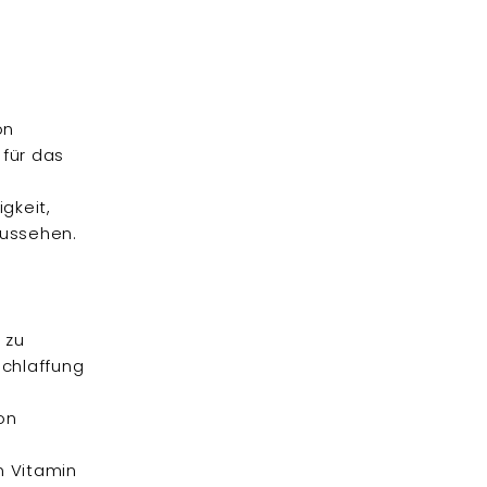
on
 für das
gkeit,
 aussehen.
 zu
schlaffung
on
n Vitamin