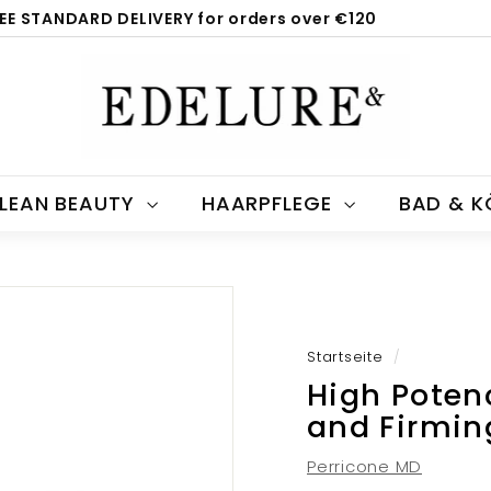
EE STANDARD DELIVERY for orders over €120
Pause
E
Diashow
d
e
l
u
LEAN BEAUTY
HAARPFLEGE
BAD & 
r
e.
c
o
m
Startseite
/
High Poten
and Firmin
Perricone MD