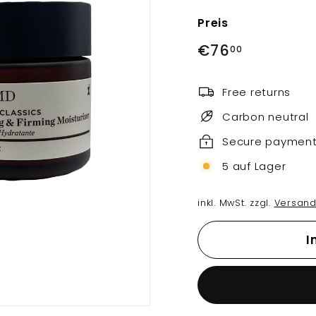
Preis
Normaler
€76,00
€76
00
Preis
Free returns
Carbon neutral
Secure paymen
5 auf Lager
inkl. MwSt. zzgl.
Versand
I