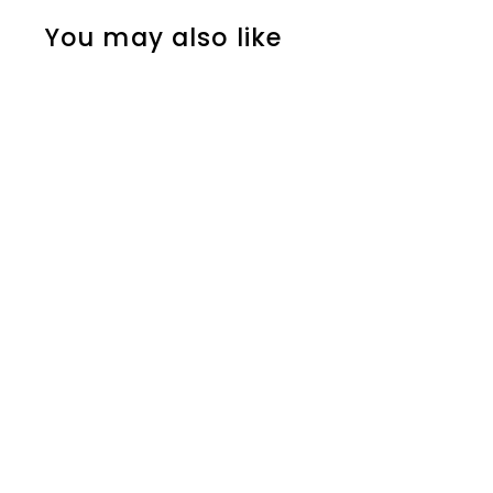
You may also like
High Potency
Classics Face
Finishing and Firming
Moisturizer 59ml
Perricone MD
€
€76
00
7