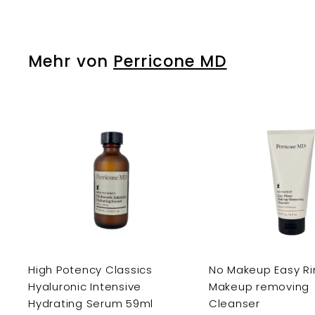
6
,
0
Mehr von
Perricone MD
0
I
n
d
e
n
E
i
n
k
a
u
High Potency Classics
No Makeup Easy Ri
f
Hyaluronic Intensive
Makeup removing
s
Hydrating Serum 59ml
Cleanser
w