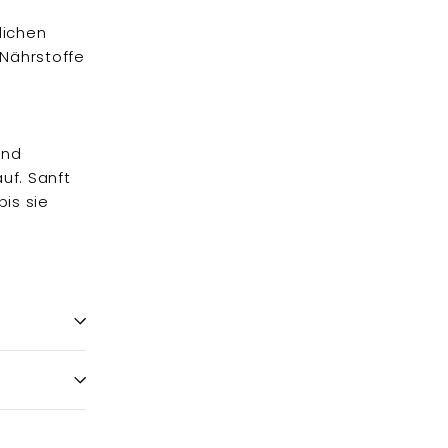
lichen
 Nährstoffe
u
und
uf. Sanft
is sie