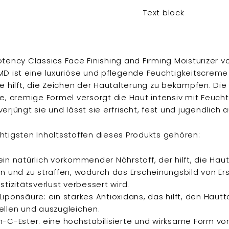
Text block
otency Classics Face Finishing and Firming Moisturizer v
MD ist eine luxuriöse und pflegende Feuchtigkeitscreme
ie hilft, die Zeichen der Hautalterung zu bekämpfen. Die
ge, cremige Formel versorgt die Haut intensiv mit Feuchti
verjüngt sie und lässt sie erfrischt, fest und jugendlich
htigsten Inhaltsstoffen dieses Produkts gehören:
in natürlich vorkommender Nährstoff, der hilft, die Haut
en und zu straffen, wodurch das Erscheinungsbild von Er
stizitätsverlust verbessert wird.
iponsäure: ein starkes Antioxidans, das hilft, den Hautt
ellen und auszugleichen.
n-C-Ester: eine hochstabilisierte und wirksame Form vo