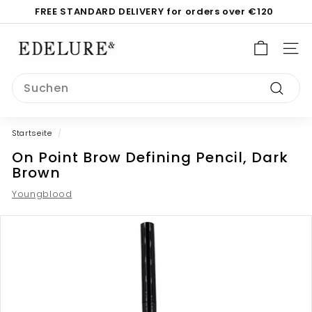
Direkt
FREE STANDARD DELIVERY for orders over €120
zum
Pause
Inhalt
E
Diashow
d
SEI
e
Search
l
Suche
u
r
Startseite
/
e.
On Point Brow Defining Pencil, Dark
c
Brown
o
Youngblood
m