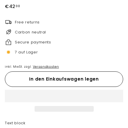
Normaler
€42,00
€42
00
Preis
Free returns
Carbon neutral
Secure payments
7 auf Lager
inkl. MwSt. zzgl.
Versandkosten
In den Einkaufswagen legen
Text block