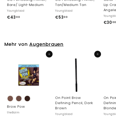
Bare/ Light-Medium
Tan/Medium Tan
Lip Cr
Angel
Youngblood
Youngblood
Youngbl
€
€
€43
€53
00
00
€30
4
5
0
3
3
,
,
0
0
Mehr von
Augenbrauen
0
0
In den Einkaufswagen legen
In den Einkaufswagen legen
On Point Brow
On Poi
Defining Pencil, Dark
Definin
Brow Pow
Brown
Blond
theBalm
Youngblood
Youngbl