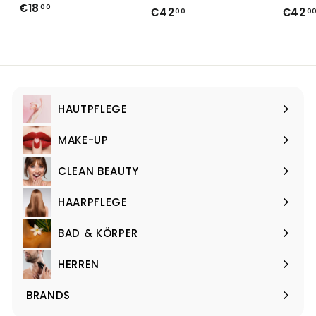
€
€18
00
€
€42
€42
00
0
1
4
8
2
,
,
0
0
0
0
HAUTPFLEGE
Menü
maximieren
MAKE-UP
Menü
maximieren
CLEAN BEAUTY
Menü
maximieren
HAARPFLEGE
Menü
maximieren
BAD & KÖRPER
Menü
maximieren
HERREN
Menü
maximieren
BRANDS
Menü