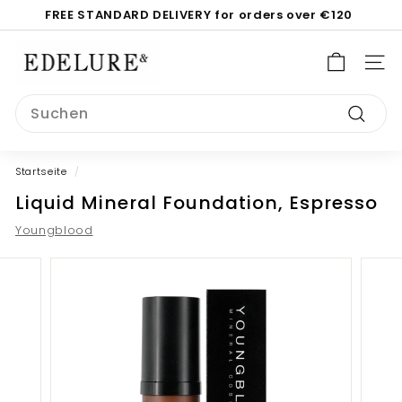
Direkt
FREE STANDARD DELIVERY for orders over €120
zum
Pause
Inhalt
E
Diashow
d
SEI
e
Search
l
Suche
u
r
Startseite
/
e.
Liquid Mineral Foundation, Espresso
c
o
Youngblood
m