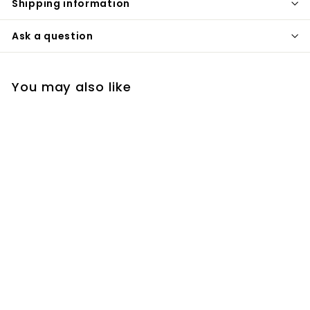
Shipping information
Ask a question
You may also like
Liquid Mineral
Foundation, Espresso
Youngblood
€
€53
00
5
3