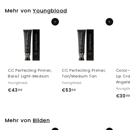
,
Mehr von
Youngblood
0
0
In den Einkaufswagen legen
In den Einkaufswagen legen
CC Perfecting Primer,
CC Perfecting Primer,
Color-
Bare/ Light-Medium
Tan/Medium Tan
Lip Cr
Angel
Youngblood
Youngblood
Youngbl
€
€
€43
€53
00
00
€30
4
5
0
3
3
,
,
0
0
Mehr von
Bilden
0
0