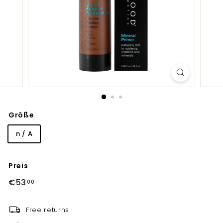
Größe
n / A
Preis
Normaler
€53,00
€53
00
Preis
Free returns