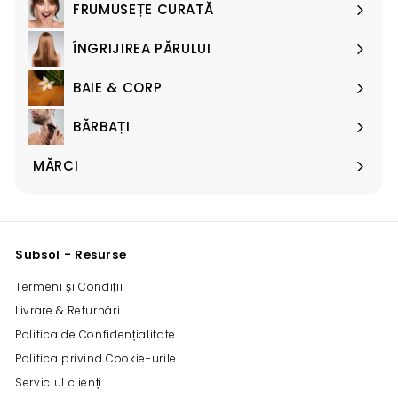
submeniul
e
FRUMUSEȚE CURATĂ
Extinde
submeniul
ÎNGRIJIREA PĂRULUI
Extinde
submeniul
BAIE & CORP
Extinde
submeniul
BĂRBAȚI
Extinde
submeniul
MĂRCI
Extinde
submeniul
Subsol - Resurse
Termeni și Condiții
Livrare & Returnări
Politica de Confidențialitate
Politica privind Cookie-urile
Serviciul clienți