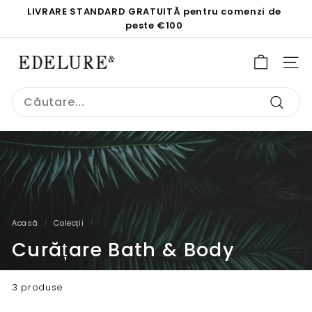
Sari
LIVRARE STANDARD GRATUITĂ pentru comenzi de
la
Întrerupeți
peste €100
conținut
prezentarea
E
de
d
NAVI
diapozitive
e
Search
l
Căuta
u
r
e.
c
o
m
Acasă
/
Colecții
/
Curățare Bath & Body
3 produse