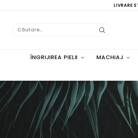
Sari
LIVRARE 
la
conținut
Search
Căutare
ÎNGRIJIREA PIELII
MACHIAJ