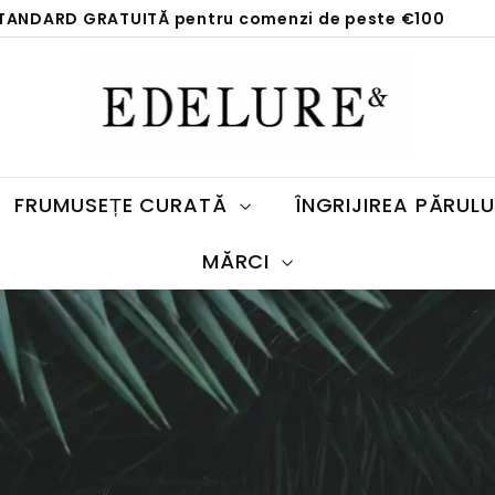
STANDARD GRATUITĂ pentru comenzi de peste €100
Întrerupeți
E
prezentarea
d
de
e
diapozitive
l
u
FRUMUSEȚE CURATĂ
ÎNGRIJIREA PĂRUL
r
e.
MĂRCI
c
o
m