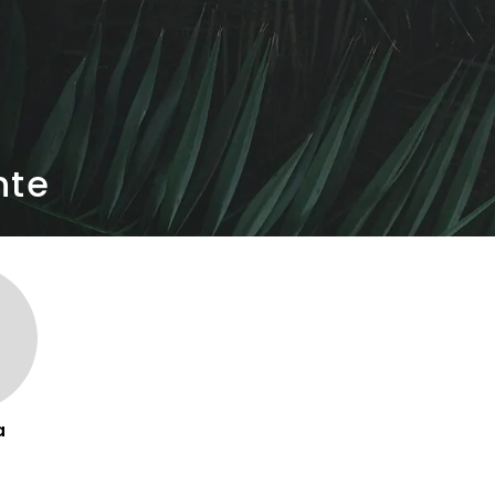
nte
a