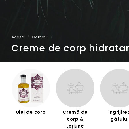
Acasă
/
Colecții
/
Creme de corp hidrata
Ulei de corp
Cremă de
Îngrijire
corp &
gâtului
Loțiune