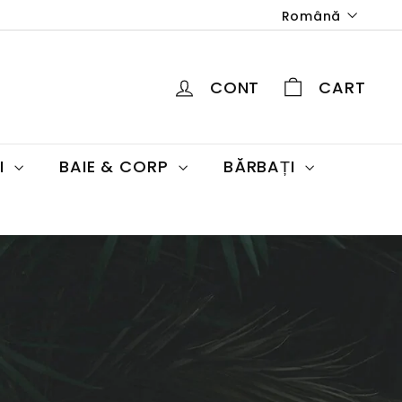
Limba
Română
CONT
CART
UI
BAIE & CORP
BĂRBAȚI