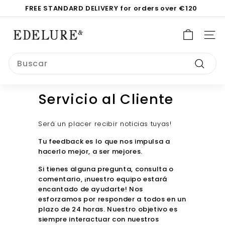
Ir
FREE STANDARD DELIVERY for orders over €120
directamente
diapositivas
al
E
pausa
contenido
d
NAV
e
Search
l
Buscar
u
r
Servicio al Cliente
e.
c
Será un placer recibir noticias tuyas!
o
Tu feedback es lo que nos impulsa a
m
hacerlo mejor, a ser mejores.
Si tienes alguna pregunta, consulta o
comentario, ¡nuestro equipo estará
encantado de ayudarte! Nos
esforzamos por responder a todos en un
plazo de 24 horas. Nuestro objetivo es
siempre interactuar con nuestros